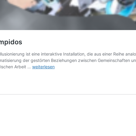
ompidos
sionierung ist eine interaktive Installation, die aus einer Reihe analo
atisierung der gestörten Beziehungen zwischen Gemeinschaften un
Korrompierte
erischen Arbeit …
weiterlesen
Paradise
/
Paraísos
Corrompidos